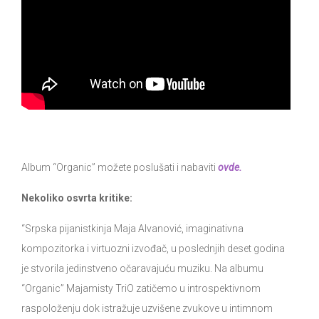
Album “Organic” možete poslušati i nabaviti
ovde.
Nekoliko osvrta kritike:
“Srpska pijanistkinja Maja Alvanović, imaginativna
kompozitorka i virtuozni izvođač, u poslednjih deset godina
je stvorila jedinstveno očaravajuću muziku. Na albumu
“Organic” Majamisty TriO zatičemo u introspektivnom
raspoloženju dok istražuje uzvišene zvukove u intimnom