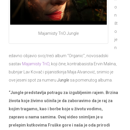
o
n
št
o
Majamisty TriO Jungle
je
n
edavno objavio svoj treći album “Organic”, novosadski
sastav
Majamisty TriO
, koji čine, kontrabasista Ervin Malina,
bubnjar Lav Kovač i pijanistkinja Maja Alvanović, snimio je
ove jeseni spot za numeru
Jungle
sa pomenutog albuma.
“Jungle predstavlja potragu za izgubljenim rajem. Brzina
života koje živimo učinila je da zaboravimo da je raj za
kojim tragamo, kao i borbe koje u životu vodimo,
zapravo u nama samima. Ovaj video snimljen je u
prelepim kutkovima Fruške gore i naša je oda prirodi