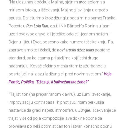
“Na ulazu nas dočekuje Malina, sjajnim
arco
solom sa
mirisom istoka, u iščekivanju Majinog javljanja u arpeđo
spustu. Dalje jurimo kroz džunglu: pada mi na pamet Franka
Potente u
Run Lola Run
, e.s.t. i Nik Bärtsch’s Ronin su jasni
uzori ovakvog gruva, ali je teško odoleti i jednom našem –
Dejanu Ilijiću i Eyot, posebno kako numera teče ka kraju. Pa,
zapravo smo to i čekali, da
novi srpski džez talas
postane
standard, sa kolegama-prijateljima koji jedni druge
nadahnjuju. Kovač efektno menja ritam iz užurbanog u
posrtajući, na izlazu iz džungle i pred novim svetlom.”
Voja
Pantić, Politika, “Džezuju li balinežanske žabe?”
“Taj isti ton (na prepariranom klaviru), uz šum i zveckanje,
improvizaciju kontrabasa i hipnotišući ritam perkusija
nastaviće da gradi napetu atmosferu u
Jungle
. Iščekivanje će
trajati više od pola kompozicije, sve dok ne počne da
provejava po neki optimističan ton i stvari konačno počnu