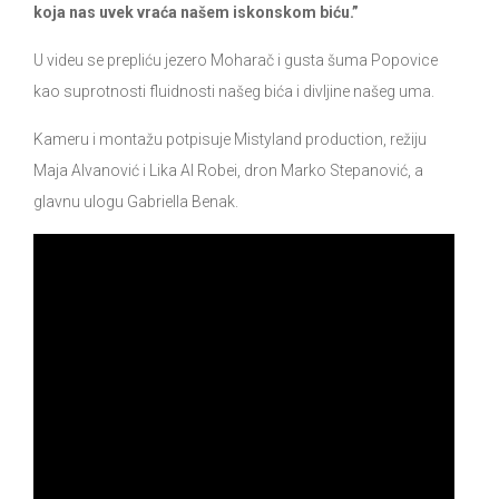
koja nas uvek vraća našem iskonskom biću.”
U videu se prepliću jezero Moharač i gusta šuma Popovice
kao suprotnosti fluidnosti našeg bića i divljine našeg uma.
Kameru i montažu potpisuje Mistyland production, režiju
Maja Alvanović i Lika Al Robei, dron Marko Stepanović, a
glavnu ulogu Gabriella Benak.