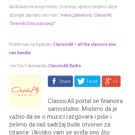
da dolaze na svoje mesto. Smirenje, uprkos činjenici da je
džungla zapravo oko nas”.
Ivana Ljubinković, ClassicAll,
“Dnevnik Džez putovanja”
Pratite nas na fejsbuku
ClassicAll – all the classics you
can handle
i na YouTube kanalu
ClassicAll Radio
Share
Tweet
+1
ClassicAll portal se finansira
samostalno. Mislimo da je
važno da se o muzici razgovara i piše i
želimo da naš sadržaj bude otvoren za
čitaoce. Ukoliko vam se sviđa ono što