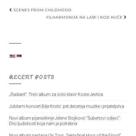
Post
SCENES FROM CHILDHOOD
navigation
FILHARMONIJA NA LABI I KOD KUĆE
RECENT POSTS
„Radiant“: Treći album za solo klavir Koste Jevtića
Jubilarni koncert Bilje Krstić: pet decenija muzike i prijateljstva
Novi album pijanistkinje Jelene Stojković “Šubertovi odjeci”:
Eho ljudskosti koja nam je potrebna
Novi album sastava On Tour „Semi-final Hour of the Flood“