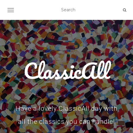
TOGGLE NAVIGATION
ClassicAll
Have a lovely ClassicAll day with
all the classics you can handle!