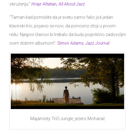
okruženju.”
Hrayr Attatian, All About Jazz
“Taman kad pomislite da je svetu samo falio još jedan
klavirski trio, pojavio se novi, da ponosno stoji u prvom
redu. Njegovi članovi bi trebalo da budu poprilično zadovoljni
ovim dobrim albumom”.
Simon Adams, Jazz Journal
Majamisty TriO Jungle, jezero Moharač