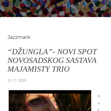
Jazzmark
“DŽUNGLA”- NOVI SPOT
NOVOSADSKOG SASTAVA
MAJAMISTY TRIO
10. 11. 2020.
N
a
k