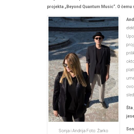
projekta „Beyond Quantum Music“. O čemu s
And
elek
Upo
pro
pril
okto
plat
ume
ovo
sle
Šta
jes
Son
Sonja i Andrija Foto: Žarko