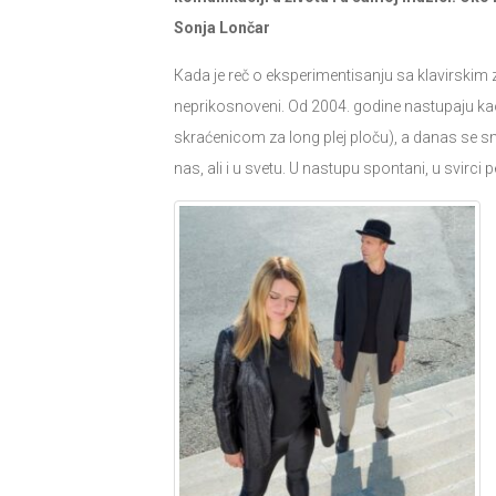
Sonja Lončar
Кada je reč o eksperimentisanju sa klavirskim 
neprikosnoveni. Od 2004. godine nastupaju kao
skraćenicom za long plej ploču), a danas se sm
nas, ali i u svetu. U nastupu spontani, u svirci