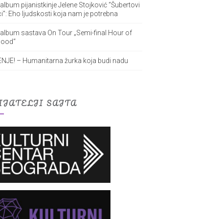
album pijanistkinje Jelene Stojković “Šubertovi
i”: Eho ljudskosti koja nam je potrebna
 album sastava On Tour „Semi-final Hour of
lood“
NJE! – Humanitarna žurka koja budi nadu
IJATELJI SAJTA