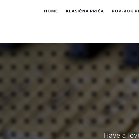
HOME
KLASIČNA PRIČA
POP-ROK P
Have a love