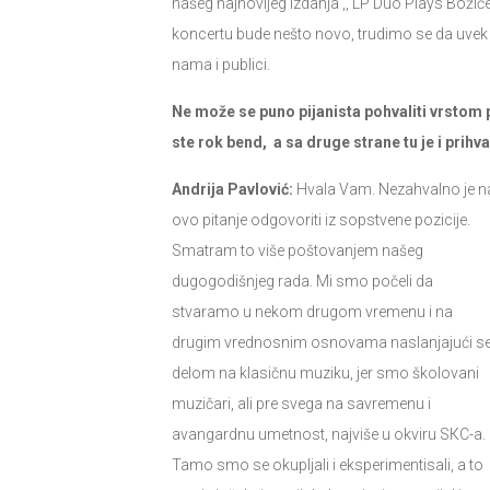
našeg najnovijeg izdanja ,, LP Duo Plays Božič
koncertu bude nešto novo, trudimo se da uvek 
nama i publici.
Ne može se puno pijanista pohvaliti vrstom 
ste rok bend, a sa druge strane tu je i pri
Andrija Pavlović:
Hvala Vam. Nezahvalno je n
ovo pitanje odgovoriti iz sopstvene pozicije.
Smatram to više poštovanjem našeg
dugogodišnjeg rada. Mi smo počeli da
stvaramo u nekom drugom vremenu i na
drugim vrednosnim osnovama naslanjajući s
delom na klasičnu muziku, jer smo školovani
muzičari, ali pre svega na savremenu i
avangardnu umetnost, najviše u okviru SКC-a.
Tamo smo se okupljali i eksperimentisali, a to