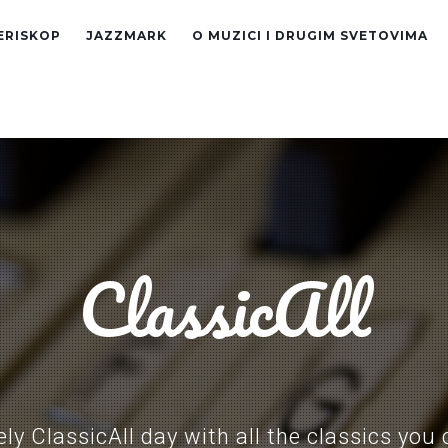
ERISKOP
JAZZMARK
O MUZICI I DRUGIM SVETOVIMA
ClassicAll
ly ClassicAll day with all the classics you