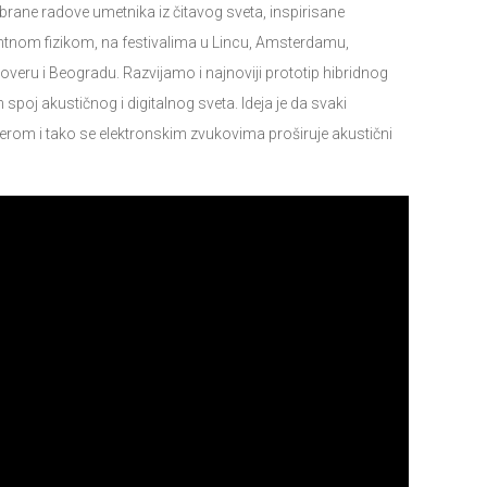
rane radove umetnika iz čitavog sveta, inspirisane
ntnom fizikom, na festivalima u Lincu, Amsterdamu,
veru i Beogradu. Razvijamo i najnoviji prototip hibridnog
n spoj akustičnog i digitalnog sveta. Ideja je da svaki
erom i tako se elektronskim zvukovima proširuje akustični