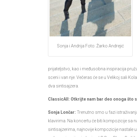
Sonja i Andrija Foto: Žarko Andrejić
prijateljstvo, kao i međusobna inspiracija pr
sceni i van nje. Večeras će se u Velikoj sali Кol
dva sintisajzera.
ClassicAll: Otkrijte nam bar deo onoga što
Sonja Lončar:
Trenutno smo u fazi istraživanja
klavirima. Na koncertu će biti kompozicije sa
sintisajzerima, najnovije kompozicije nastale 