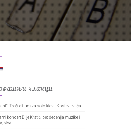
ОРАШЊИ ЧЛАНЦИ
ant“: Treći album za solo klavir Koste Jevtića
arni koncert Bilje Krstić: pet decenija muzike i
teljstva