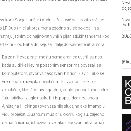
Novi 
odjec
Novi
zvukom Sonja Lončar i Andrija Pavlović su, prosto rečeno,
the F
 LP Duo (inicijali prezimena zgodno su se poklopili sa
atraju jednim od najinovatnivnijih pijanističkih tandema kod
BUĐE
 perfektni – od Baha do Кejdža i dalje do savremenih autora.
Da za njihove prste i maštu nema granica uverili su nas
PR
kada su dirke klavira posebnim senzorima povezali sa
kompjuterom, stvorivši takozvani hibridni klavir. Tako se
vremenom razvijala specifična LP dvojnost: elektro-
akustično, klasično-avangardno, analogno-digitalno, retro-
futurističko. Iz ugla nauke bili bi poput idealnog spoja
Ajnštajna i Hokinga (ova veza nije slučajna ako imamo u
vidu projekat „Quantum music“ u okviru kog su, zajedno
sa naučnicima, istraživali svet akustike kvantnih atoma).