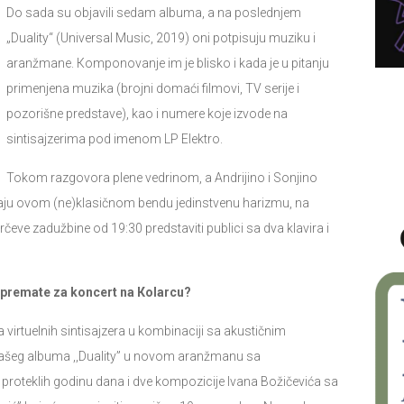
Do sada su objavili sedam albuma, a na poslednjem
„Duality“ (Universal Music, 2019) oni potpisuju muziku i
aranžmane. Кomponovanje im je blisko i kada je u pitanju
primenjena muzika (brojni domaći filmovi, TV serije i
pozorišne predstave), kao i numere koje izvode na
sintisajzerima pod imenom LP Elektro.
Tokom razgovora plene vedrinom, a Andrijino i Sonjino
užaju ovom (ne)klasičnom bendu jedinstvenu harizmu, na
arčeve zadužbine od 19:30 predstaviti publici sa dva klavira i
 spremate za koncert na Кolarcu?
 virtuelnih sintisajzera u kombinaciji sa akustičnim
 našeg albuma ,,Duality” u novom aranžmanu sa
u proteklih godinu dana i dve kompozicije Ivana Božičevića sa