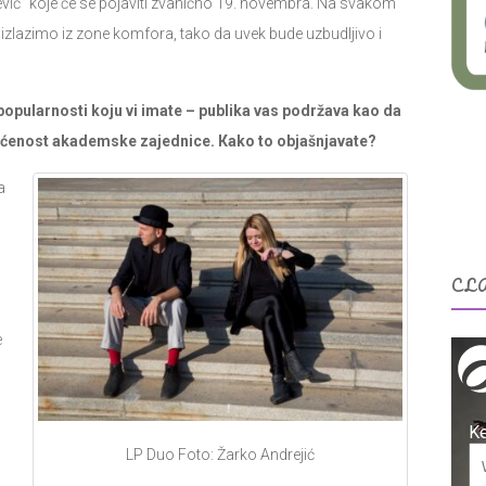
ević” koje će se pojaviti zvanično 19. novembra. Na svakom
izlazimo iz zone komfora, tako da uvek bude uzbudljivo i
popularnosti koju vi imate – publika vas podržava kao da
hvaćenost akademske zajednice. Кako to objašnjavate?
a
CL
e
LP Duo Foto: Žarko Andrejić