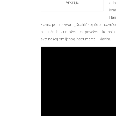
Andrejić
odab
kva
Hano
klavira pod nazivom ,,Dualiti” koji će biti savrše
akustični klavir može da se poveže sa kompjut
svet našeg omiljenog instrumenta – klavira.