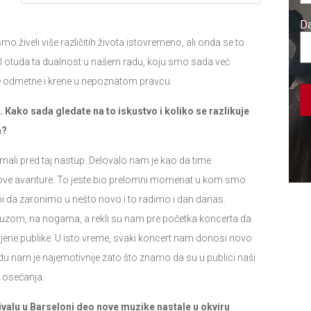
živeli više različitih života istovremeno, ali onda se to
 I otuda ta dualnost u našem radu, koju smo sada već
 se odmetne i krene u nepoznatom pravcu.
. Кako sada gledate na to iskustvo i koliko se razlikuje
m?
ali pred taj nastup. Delovalo nam je kao da time
ove avanture. To jeste bio prelomni momenat u kom smo
sebi da zaronimo u nešto novo i to radimo i dan danas.
auzom, na nogama, a rekli su nam pre početka koncerta da
finjene publike. U isto vreme, svaki koncert nam donosi novo
adu nam je najemotivnije zato što znamo da su u publici naši
ih osećanja.
valu u Barseloni deo nove muzike nastale u okviru