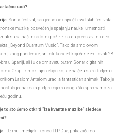
e tačno radi?
rija
: Sonar festival, kao jedan od najvećih svetskih festivala
tronske muzike, posvećen je spajanju nauke i umetnosti.
znati su sa našim radom i poželeli su da predstavimo deo
jekta ,,Beyond Quantum Music”. Tako da smo ovom
ikom, zbog pandemije, snimili koncert koji će se emitovati 28.
bra u Španiji, ali i u celom svetu putem Sonar digitalnih
formi. Okupili smo sjajnu ekipu koja je na čelu sa rediteljem i
tnikom Laslom Antalom uradila fantastičan snimak. Tako je
 postala jedna mala pretpremijera onoga što spremamo za
deću godinu.
 je to što ćemo otkriti “Iza kvantne muzike“ sledeće
eni?
ja
: Uz multimedijalni koncert LP Dua, prikazaćemo