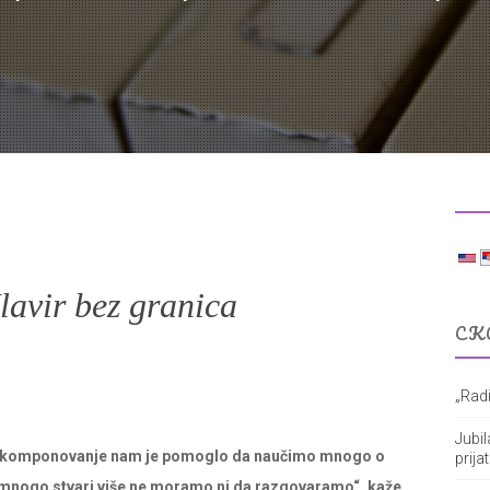
avir bez granica
СК
„Radi
Jubil
 i komponovanje nam je pomoglo da naučimo mnogo o
prija
o mnogo stvari više ne moramo ni da razgovaramo“, kaže