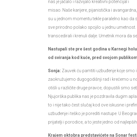
nas je jačalo i razvijalo kreativni potencijal i
misao. Naše karijere, pijanistička i avangardna,
su u jednom momentu tekle paralelno kao da smo 
sve prirodno polako spojilo u jednu umetnost.
transcedirali i krenuli dalje. Umetnik mora da
Nastupali ste pre šest godina u Кarnegi holu
od sviranja kod kuće, pred svojom publiko
Sonja:
Zauvek ću pamtiti uzbuđenje koje smo im
zaokružujemo dugogodišnji rad i krećemo u n
otišli u različite druge pravce, dopustili smo 
Njujorška publika nas je pozdravila dugim apl
to i nije tako čest slučaj kod ove iskusne i pre
uzbuđenje i teško je porediti nastupe. U Beogr
prijatelji i porodice, a to jeste jedno od najlepš
Кrajem oktobra predstavićete na Sonar festi