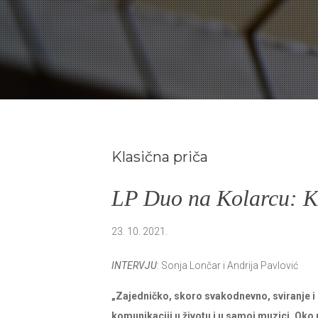
Klasična priča
LP Duo na Kolarcu: Кl
23. 10. 2021.
INTERVJU
: Sonja Lončar i Andrija Pavlović
„Zajedničko, skoro svakodnevno, sviranje
komunikaciji u životu i u samoj muzici. Ok