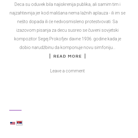
Deca su oduvek bila najiskrenija publika, ali samim tim i
najzahtevnija jer kod mališana nema lažnih aplauza - ili im se
nešto dopada ili će nedvosmisleno protestvovati. Sa
izazovom pisanja za decu susreo se čuveni sovjetski
kompozitor Segej Prokofjev davne 1936. godine kada je
dobio narudžbinu da komponuje novu simfoniju…
READ MORE
Leave a comment