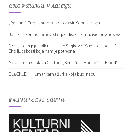
СКОРАШЊИ ЧЛАНЦИ
„Radiant“: Treći album za solo klavir Koste Jevtića
Jubilarni koncert Bilje Krstić: pet decenija muzike i prijateljstva
Novi album pijanistkinje Jelene Stojković “Šubertovi odjeci”:
Eho ljudskosti koja nam je potrebna
Novi album sastava On Tour „Semi-final Hour of the Flood“
BUĐENJE! – Humanitarna žurka koja budi nadu
PRIJATELJI SAJTA