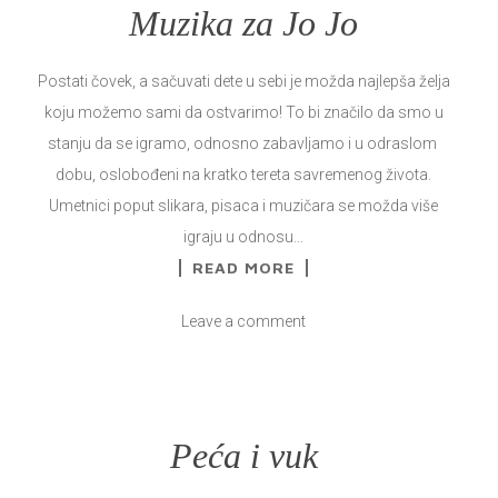
Muzika za Jo Jo
Postati čovek, a sačuvati dete u sebi je možda najlepša želja
koju možemo sami da ostvarimo! To bi značilo da smo u
stanju da se igramo, odnosno zabavljamo i u odraslom
dobu, oslobođeni na kratko tereta savremenog života.
Umetnici poput slikara, pisaca i muzičara se možda više
igraju u odnosu…
READ MORE
Leave a comment
Peća i vuk