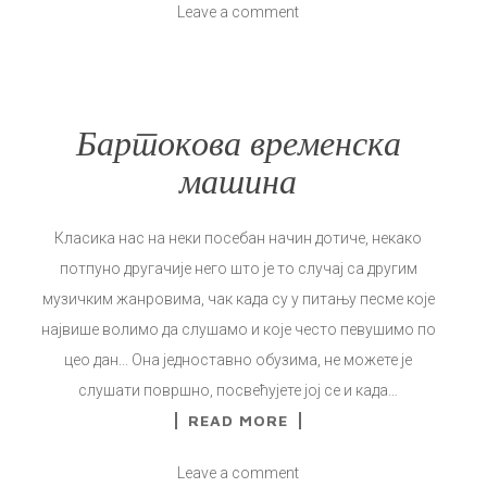
Leave a comment
Бартокова временска
машина
Класика нас на неки посебан начин дотиче, некако
потпуно другачије него што је то случај са другим
музичким жанровима, чак када су у питању песме које
највише волимо да слушамо и које често певушимо по
цео дан... Она једноставно обузима, не можете је
слушати површно, посвећујете јој се и када…
READ MORE
Leave a comment