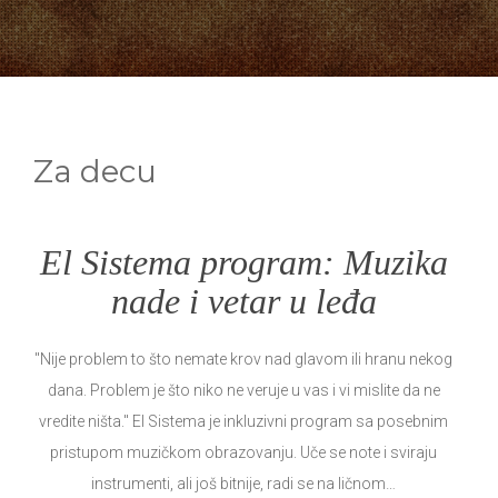
Za decu
El Sistema program: Muzika
nade i vetar u leđa
''Nije problem to što nemate krov nad glavom ili hranu nekog
dana. Problem je što niko ne veruje u vas i vi mislite da ne
vredite ništa.'' El Sistema je inkluzivni program sa posebnim
pristupom muzičkom obrazovanju. Uče se note i sviraju
instrumenti, ali još bitnije, radi se na ličnom…