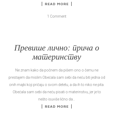
READ MORE
1 Comment
Превише лично: прича о
материнству
Ne znam kako da počnem da pišem ono o čemu ne
prestajem da mislim.Obećala sam sebi da neću biti jedna od
onih majki koji pričaju o svom detetu, a da ih to niko ne pita.
Obećala sam sebi da neću pisati o materinstvu, jer je to
nešto isuviše lično da…
READ MORE