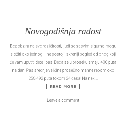
Novogodišnja radost
Bez obzira na sve različitosti, ljudi se sasvim sigurno mogu
složiti oko jednog – ne postoji iskreniji pogled od onog koji
će vam uputiti dete i pas. Deca se u proseku smeju 400 puta
na dan. Pas srednje veličine prosečno mahne repom oko
258.492 puta tokom 24 časa! Na neki…
READ MORE
Leave a comment